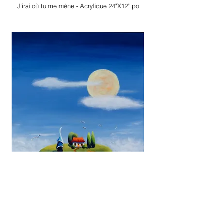
J'irai où tu me mène - Acrylique 24"X12" po